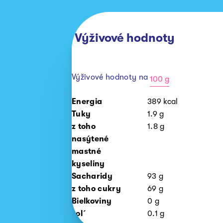
Výživové hodnoty
Výživové hodnoty na
100 g
100
Energia
389
kcal
g
Tuky
1.9
g
z toho
1.8
g
nasýtené
mastné
kyseliny
Sacharidy
93
g
z toho cukry
69
g
Bielkoviny
0
g
sol´
0.1
g