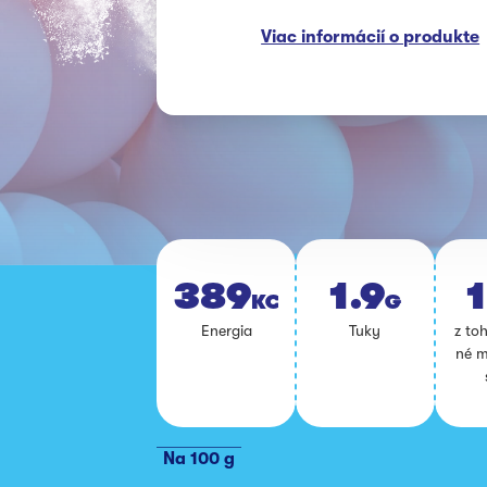
Viac informácií o produkte
389
1.9
1
KCAL
G
Ener­gia
Tuky
z toh
né m
Na 100 g