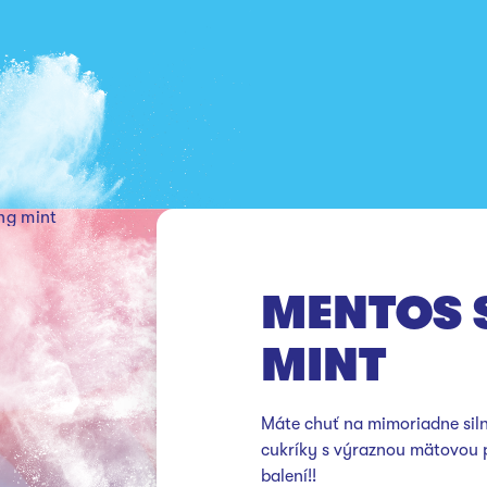
ng mint
MENTOS 
MINT
Máte chuť na mimoriadne siln
cukríky s výraznou mätovou p
balení!!