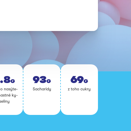
.8
93
69
G
G
G
o na­sý­te­
Sa­cha­ri­dy
z toho cuk­ry
ast­né ky­
se­li­ny