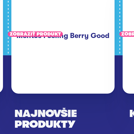
ZOBRAZIŤ PRODUKT
Mentos Feeling Berry Good
ZOBR
NAJNOVŠIE
PRODUKTY